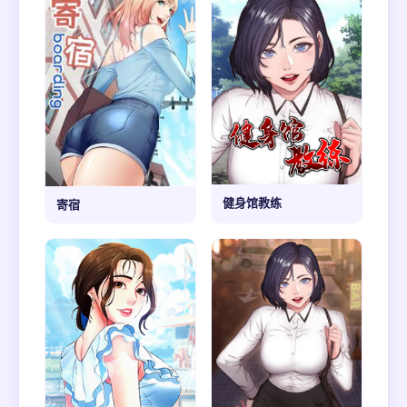
健身馆教练
寄宿