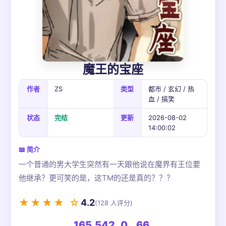
魔王的宝座
作者
ZS
类型
都市 / 玄幻 / 热
血 / 搞笑
状态
完结
更新
2026-08-02
14:00:02
📖 简介
一个普通的男大学生突然有一天跟他说在魔界有王位要
他继承？更可笑的是，这TM的还是真的？？？
★★★★ ☆
4.2
(128 人评分)
165,542
0
66