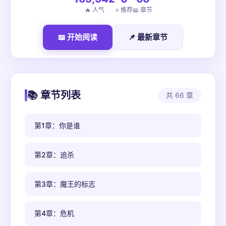
🔥 人气
⭐ 推荐
📖 章节
📖 开始阅读
📌 最新章节
📚 章节列表
共 66 章
第1章：你是谁
第2章：追杀
第3章：魔王的标志
第4章：危机